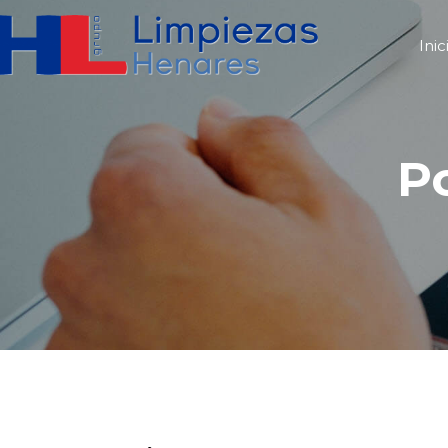
Inic
Po