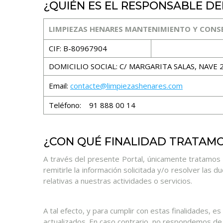
¿QUIÉN ES EL RESPONSABLE D
LIMPIEZAS HENARES MANTENIMIENTO Y CONS
CIF: B-80967904
DOMICILIO SOCIAL: C/ MARGARITA SALAS, NAVE 
Email:
contacte@limpiezashenares.com
Teléfono: 91 888 00 14
¿CON QUÉ FINALIDAD TRATAMO
A través del presente Portal, únicamente tratamos lo
remitirle la información solicitada y/o resolver las
relativas a nuestras actividades o servicios.
A tal efecto, y para cumplir con estas finalidades,
actualizados. En caso contrario, no respondemos de 