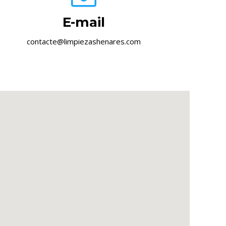
E-mail
contacte@limpiezashenares.com